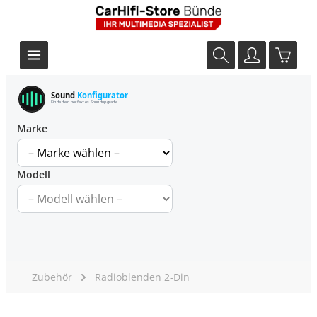
Sound
Konfigurator
Finde dein perfektes Soundupgrade
Marke
Modell
Zubehör
Radioblenden 2-Din