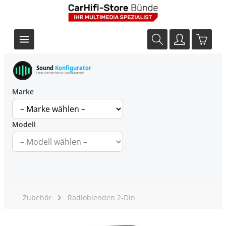
Sound
Konfigurator
Finde dein perfektes Soundupgrade
Marke
Modell
Zubehör
Radioblenden 2-Din