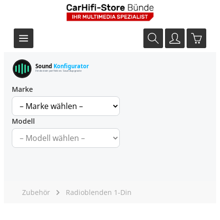
Sound
Konfigurator
Finde dein perfektes Soundupgrade
Marke
Modell
Zubehör
Radioblenden 1-Din