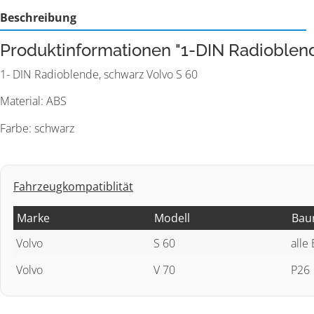
Beschreibung
Produktinformationen "1-DIN Radioblen
1- DIN Radioblende, schwarz Volvo S 60
Material: ABS
Farbe: schwarz
Fahrzeugkompatiblität
Marke
Modell
Bau
Volvo
S 60
alle
Volvo
V 70
P26