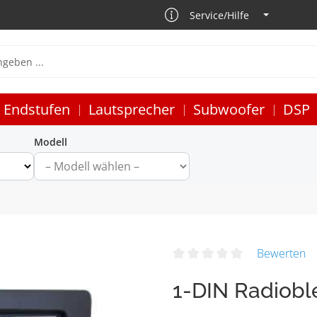
Service/Hilfe
Endstufen
Lautsprecher
Subwoofer
DSP
Modell
Bewerten
1-DIN Radiobl