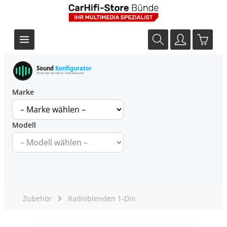
Sound
Konfigurator
Finde dein perfektes Soundupgrade
Marke
Modell
Zubehör
Radioblenden 1-Din