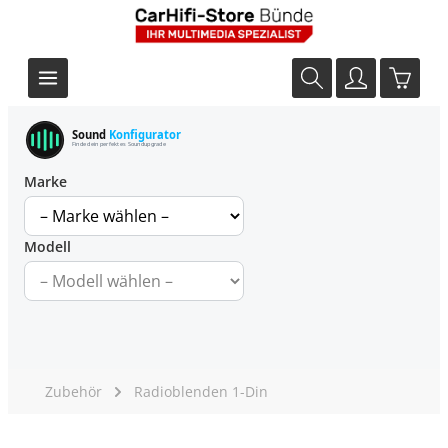
Sound
Konfigurator
Finde dein perfektes Soundupgrade
Marke
Modell
Zubehör
Radioblenden 1-Din