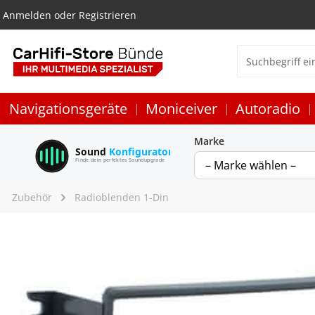
Anmelden
oder
Registrieren
Navigationsgeräte
Moniceiver
Autoradio
Marke
Sound
Konfigurator
Finde dein perfektes Soundupgrade
Zubehör
Radioblenden 1-Din