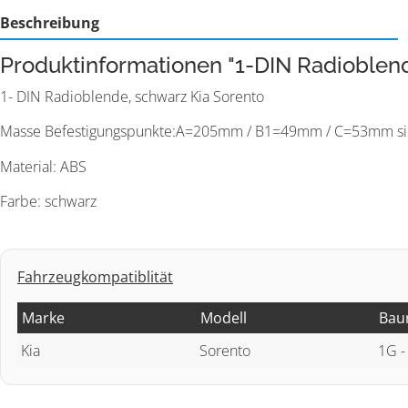
Beschreibung
Produktinformationen "1-DIN Radioblend
1- DIN Radioblende, schwarz Kia Sorento
Masse Befestigungspunkte:A=205mm / B1=49mm / C=53mm sieh
Material: ABS
Farbe: schwarz
Fahrzeugkompatiblität
Marke
Modell
Bau
Kia
Sorento
1G -