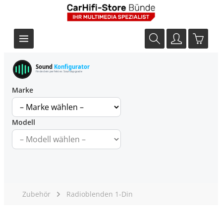
Sound
Konfigurator
Finde dein perfektes Soundupgrade
Marke
Modell
Zubehör
Radioblenden 1-Din