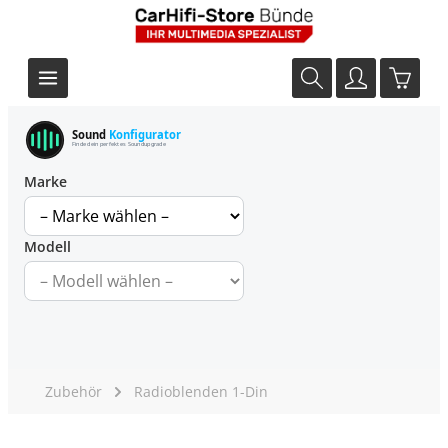
Sound
Konfigurator
Finde dein perfektes Soundupgrade
Marke
Modell
Zubehör
Radioblenden 1-Din