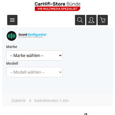
Sound
Konfigurator
Finde dein perfektes Soundupgrade
Marke
Modell
Zubehör
Radioblenden 1-Din