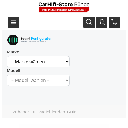
Sound
Konfigurator
Finde dein perfektes Soundupgrade
Marke
Modell
Zubehör
Radioblenden 1-Din