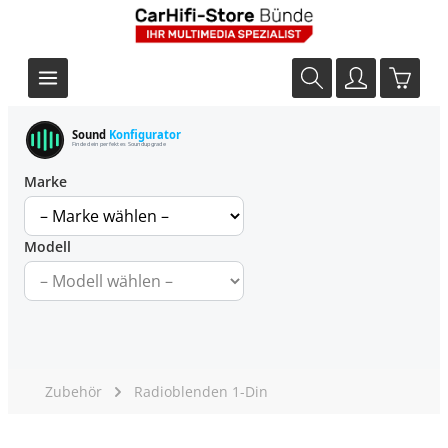
Sound
Konfigurator
Finde dein perfektes Soundupgrade
Marke
Modell
Zubehör
Radioblenden 1-Din