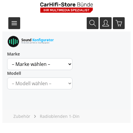
Sound
Konfigurator
Finde dein perfektes Soundupgrade
Marke
Modell
Zubehör
Radioblenden 1-Din