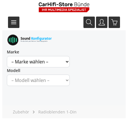
Sound
Konfigurator
Finde dein perfektes Soundupgrade
Marke
Modell
Zubehör
Radioblenden 1-Din