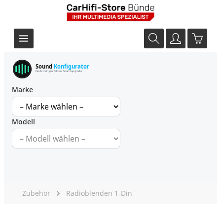
Sound
Konfigurator
Finde dein perfektes Soundupgrade
Marke
Modell
Zubehör
Radioblenden 1-Din