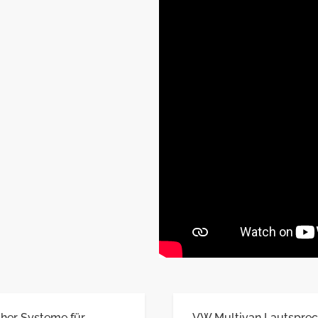
her Systeme für
VW Multivan Lautsprec