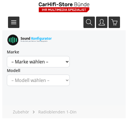
Sound
Konfigurator
Finde dein perfektes Soundupgrade
Marke
Modell
Zubehör
Radioblenden 1-Din