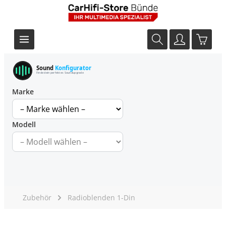
Sound
Konfigurator
Finde dein perfektes Soundupgrade
Marke
Modell
Zubehör
Radioblenden 1-Din