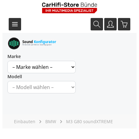
Sound
Konfigurator
Finde dein perfektes Soundupgrade
Marke
Modell
Einbauten
BMW
M3 G80 soundXTREME