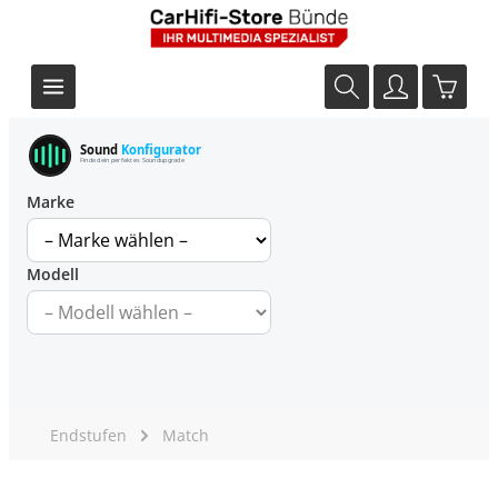
Sound
Konfigurator
Finde dein perfektes Soundupgrade
Marke
Modell
Endstufen
Match