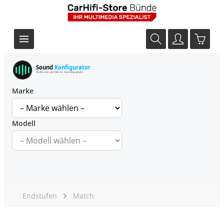
Sound
Konfigurator
Finde dein perfektes Soundupgrade
Marke
Modell
Endstufen
Match