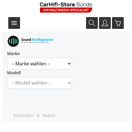
Sound
Konfigurator
Finde dein perfektes Soundupgrade
Marke
Modell
Endstufen
Match