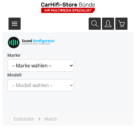
Sound
Konfigurator
Finde dein perfektes Soundupgrade
Marke
Modell
Endstufen
Match