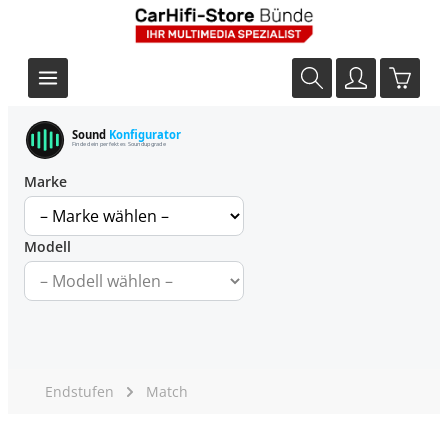
Sound
Konfigurator
Finde dein perfektes Soundupgrade
Marke
Modell
Endstufen
Match