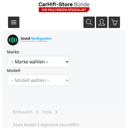
Sound
Konfigurator
Finde dein perfektes Soundupgrade
Marke
Modell
Einbauten
Tesla
Tesla Model 3 Highland soundPRO