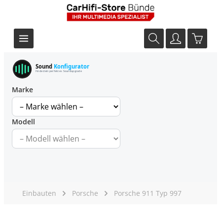
Sound
Konfigurator
Finde dein perfektes Soundupgrade
Marke
Modell
Einbauten
Porsche
Porsche 911 Typ 997