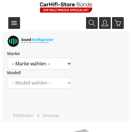
Sound
Konfigurator
Finde dein perfektes Soundupgrade
Marke
Modell
Endstufen
Musway