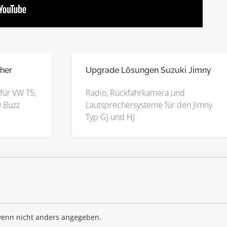
her
Upgrade Lösungen Suzuki Jimny
für VW T5,
Radio, Rückfahrkamera und
D.Buzz
Lautsprechersysteme für den Jimny
Typ GJ und HJ
enn nicht anders angegeben.