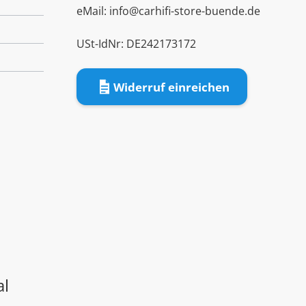
eMail:
info@carhifi-store-buende.de
USt-IdNr: DE242173172
Widerruf einreichen
al