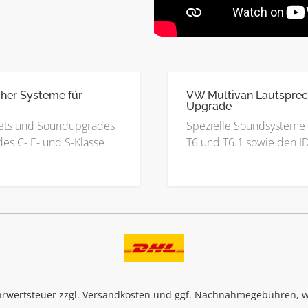
her Systeme für
VW Multivan Lautsprec
Upgrade
ets und Soundupgrades
Spezielle Soundsysteme 
es C- E- und S-Klasse
T6 und T6.1 sowie den I
ehrwertsteuer zzgl.
Versandkosten
und ggf. Nachnahmegebühren, w