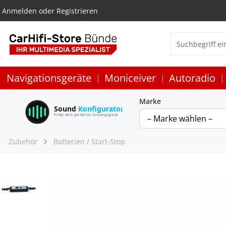
Anmelden
oder
Registrieren
Navigationsgeräte
Moniceiver
Autoradio
Marke
Sound
Konfigurator
Finde dein perfektes Soundupgrade
Zubehör
Batterien / Start-Stop