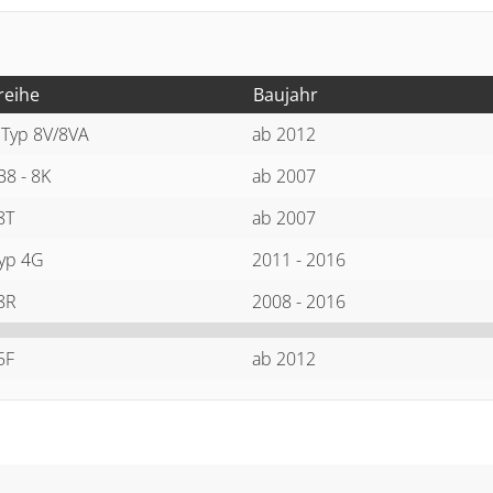
reihe
Baujahr
 Typ 8V/8VA
ab 2012
B8 - 8K
ab 2007
8T
ab 2007
yp 4G
2011 - 2016
8R
2008 - 2016
5F
ab 2012