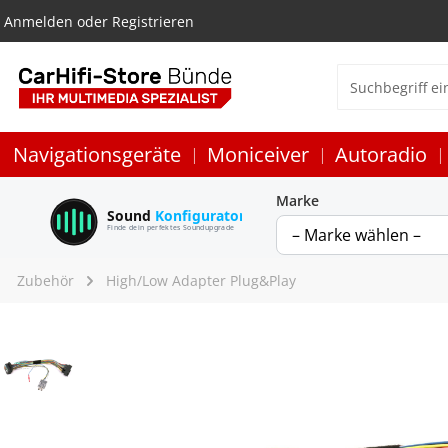
Anmelden
oder
Registrieren
Navigationsgeräte
Moniceiver
Autoradio
Marke
Sound
Konfigurator
Finde dein perfektes Soundupgrade
Zubehör
High/Low Adapter Plug&Play