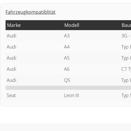
Fahrzeugkompatiblität
Marke
Modell
Bau
Audi
A3
3G -
Audi
A4
Typ 
Audi
A5
Typ 
Audi
A6
C7 T
Audi
Q5
Typ 
Seat
Leon III
Typ 