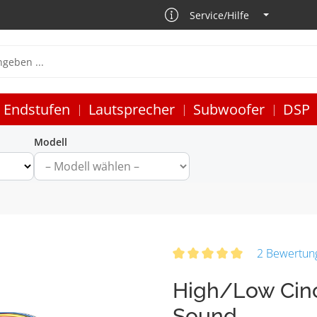
Service/Hilfe
Endstufen
Lautsprecher
Subwoofer
DSP
Modell
2 Bewertun
High/Low Cinc
Sound