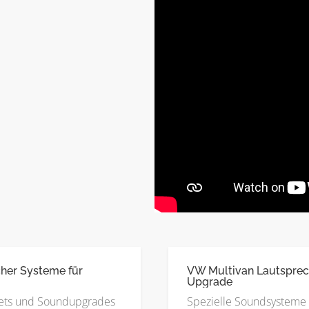
her Systeme für
VW Multivan Lautsprec
Upgrade
ets und Soundupgrades
Spezielle Soundsysteme 