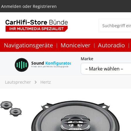
Anmelden
oder
Registrieren
Navigationsgeräte
Moniceiver
Autoradio
Marke
Sound
Konfigurator
Finde dein perfektes Soundupgrade
Lautsprecher
Hertz