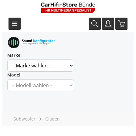
Sound
Konfigurator
Finde dein perfektes Soundupgrade
Marke
Modell
Subwoofer
Gladen