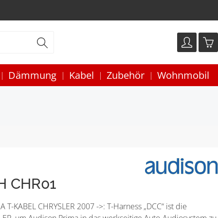
Dämmung
Kabel
Zubehör
Wohnmobil
-H CHR01
 T-KABEL CHRYSLER 2007 ->: T-Harness „DCC“ ist die
ER, um Audison Prima in das werkseitige Auto-Audiosystem zu