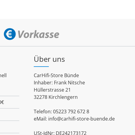
Über uns
ell
CarHifi-Store Bünde
Inhaber: Frank Nitsche
Hüllerstrasse 21
32278 Kirchlengern
0€
Telefon: 05223 792 672 8
eMail:
info@carhifi-store-buende.de
USt-IdNr: DE242173172