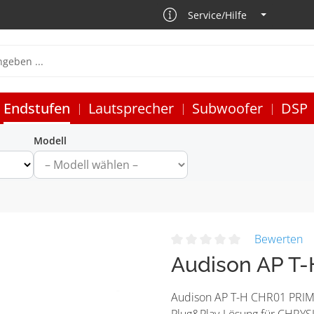
Service/Hilfe
Endstufen
Lautsprecher
Subwoofer
DSP
Modell
Bewerten
Audison AP T
Audison AP T-H CHR01 PRIMA
Plug&Play-Lösung für CHRYSL