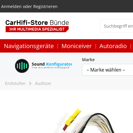
Anmelden
oder
Registrieren
Navigationsgeräte
Moniceiver
Autoradio
Marke
Sound
Konfigurator
Finde dein perfektes Soundupgrade
Endstufen
Audison