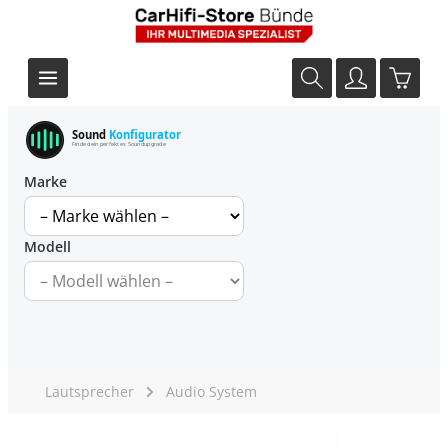
Sound
Konfigurator
Finde dein perfektes Soundupgrade
Marke
Modell
Lautsprecher
Audio System