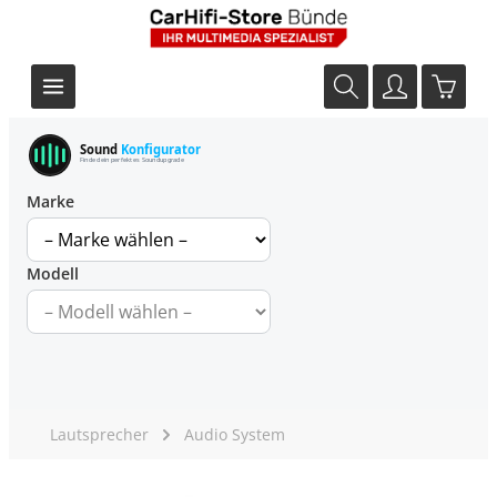
Sound
Konfigurator
Finde dein perfektes Soundupgrade
Marke
Modell
Lautsprecher
Audio System