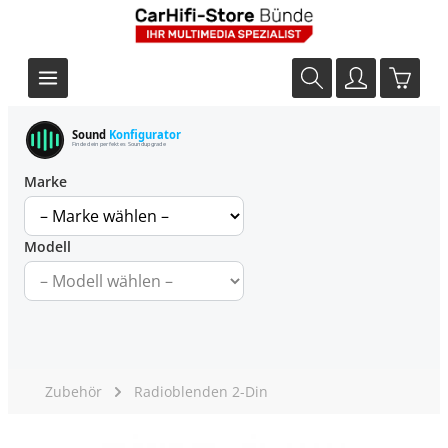
Sound
Konfigurator
Finde dein perfektes Soundupgrade
Marke
Modell
Zubehör
Radioblenden 2-Din