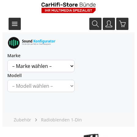
Sound
Konfigurator
Finde dein perfektes Soundupgrade
Marke
Modell
Zubehör
Radioblenden 1-Din