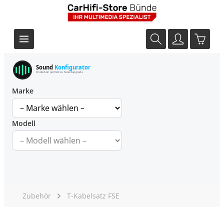
Sound
Konfigurator
Finde dein perfektes Soundupgrade
Marke
Modell
Zubehör
T-Kabelsatz FSE