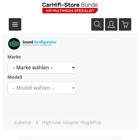
Sound
Konfigurator
Finde dein perfektes Soundupgrade
Marke
Modell
Zubehör
High/Low Adapter Plug&Play