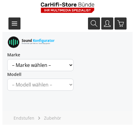
Sound
Konfigurator
Finde dein perfektes Soundupgrade
Marke
Modell
Endstufen
Zubehör