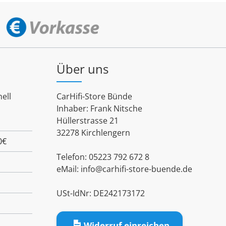
Über uns
ell
CarHifi-Store Bünde
Inhaber: Frank Nitsche
Hüllerstrasse 21
32278 Kirchlengern
0€
Telefon: 05223 792 672 8
eMail:
info@carhifi-store-buende.de
USt-IdNr: DE242173172
Widerruf einreichen