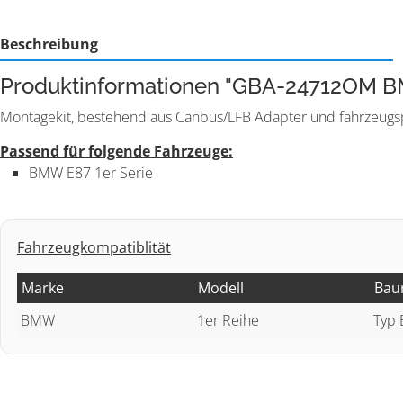
Beschreibung
Produktinformationen "GBA-24712OM 
Montagekit, bestehend aus Canbus/LFB Adapter und fahrzeugsp
Passend für folgende Fahrzeuge:
BMW E87 1er Serie
Fahrzeugkompatiblität
Marke
Modell
Bau
BMW
1er Reihe
Typ 