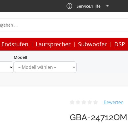
Service/Hilfe
Endstufen
Lautsprecher
Subwoofer
DSP
Modell
Bewerten
GBA-24712OM