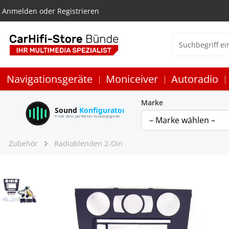
Anmelden
oder
Registrieren
Navigationsgeräte
Moniceiver
Autoradio
Marke
Sound
Konfigurator
Finde dein perfektes Soundupgrade
Zubehör
Radioblenden 2-Din