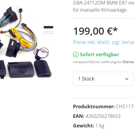
GBA-24712OM BMW E87 von Z
für manuelle Klimaanlage.
199,00 €
*
Preise inkl. MwSt. zzgl. Ver
Sofort verfügbar
voraussichtliche Lieferung bis
Dienst
Produktnummer:
CHS117
EAN:
4260256278653
Gewicht:
1 kg