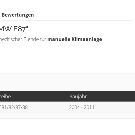
Bewertungen
BMW E87"
ezifischer Blende für
manuelle Klimaanlage
reihe
Baujahr
E81/82/87/88
2004 - 2011