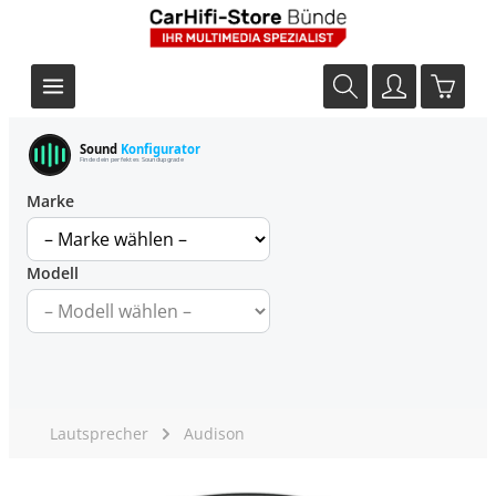
Sound
Konfigurator
Finde dein perfektes Soundupgrade
Marke
Modell
Lautsprecher
Audison