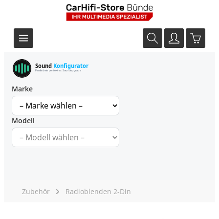
Sound
Konfigurator
Finde dein perfektes Soundupgrade
Marke
Modell
Zubehör
Radioblenden 2-Din