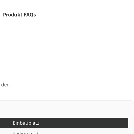
Produkt FAQs
rden.
Einbauplatz
Radioschacht