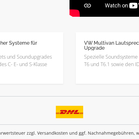
her Systeme für
VW Multivan Lautsprec
Upgrade
ets und Soundupgrades
Spezielle Soundsysteme 
es C- E- und S-Klasse
T6 und T6.1 sowie den I
ehrwertsteuer zzgl.
Versandkosten
und ggf. Nachnahmegebühren, w