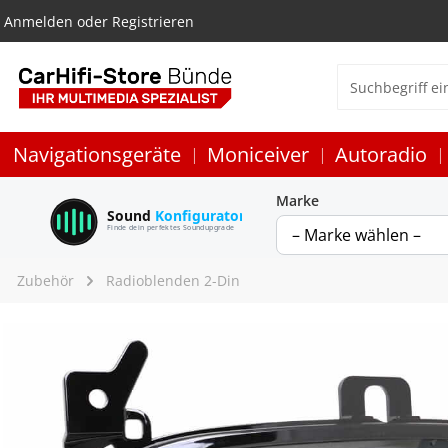
Anmelden
oder
Registrieren
Navigationsgeräte
Moniceiver
Autoradio
Marke
Sound
Konfigurator
Finde dein perfektes Soundupgrade
Zubehör
Radioblenden 2-Din