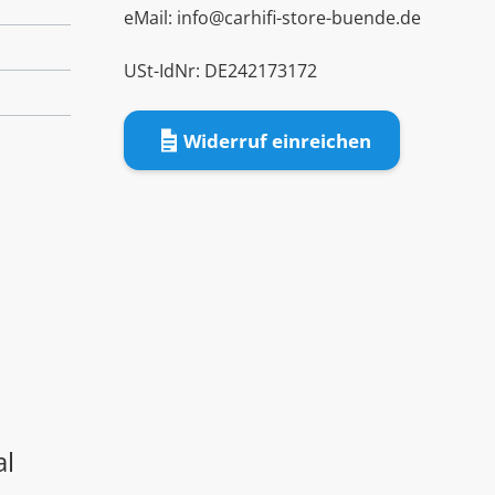
eMail:
info@carhifi-store-buende.de
USt-IdNr: DE242173172
Widerruf einreichen
al