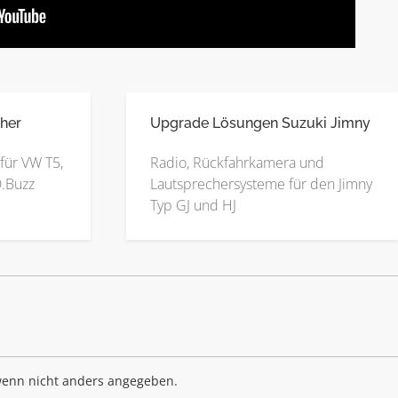
her
Upgrade Lösungen Suzuki Jimny
für VW T5,
Radio, Rückfahrkamera und
D.Buzz
Lautsprechersysteme für den Jimny
Typ GJ und HJ
enn nicht anders angegeben.