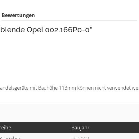
Bewertungen
ioblende Opel 002.166P0-0"
Handelsgeräte mit Bauhöhe 113mm können nicht verwendet we
reihe
Baujahr
 Baureihen
ab 2012