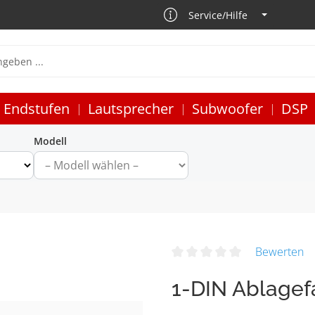
Service/Hilfe
Endstufen
Lautsprecher
Subwoofer
DSP
Modell
Bewerten
1-DIN Ablagef