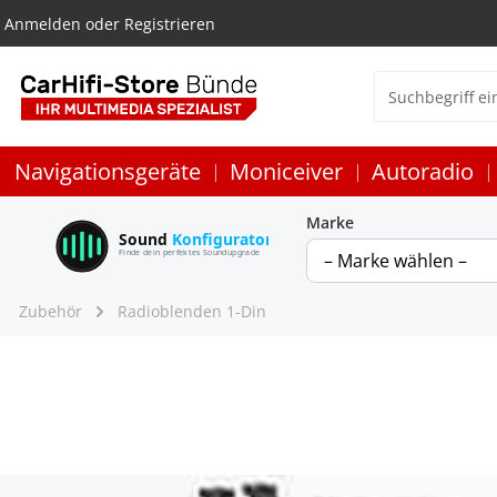
Anmelden
oder
Registrieren
Navigationsgeräte
Moniceiver
Autoradio
Marke
Sound
Konfigurator
Finde dein perfektes Soundupgrade
Zubehör
Radioblenden 1-Din