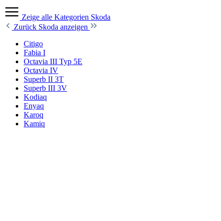
Zeige alle Kategorien
Skoda
Zurück
Skoda anzeigen
Citigo
Fabia I
Octavia III Typ 5E
Octavia IV
Superb II 3T
Superb III 3V
Kodiaq
Enyaq
Karoq
Kamiq